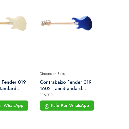
Dimension Bass
 Fender 019
Contrabaixo Fender 019
tandard
1602 - am Standard
ss iv hh mn -
Dimension Bass iv hh mn -
FENDER
ic White
773 - Ocean Blue
or WhatsApp
Fale Por WhatsApp
Metallic