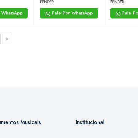
s v rw - 733
Dimension Bass v mn -
Dimension B
FENDER
FENDER
706 - Black
721 - Natura
r WhatsApp
Fale Por WhatsApp
Fale P
»
rumentos Musicais
Institucional