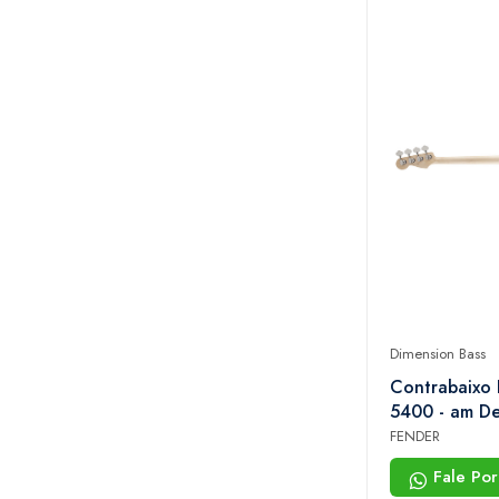
Dimension Bass
Contrabaixo
5400 - am De
Dimension Bas
FENDER
733 - Violin B
Fale Po