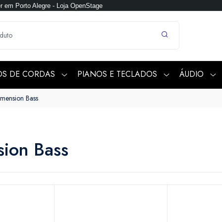
 em Porto Alegre - Loja OpenStage
OS DE CORDAS
PIANOS E TECLADOS
ÁUDIO
mension Bass
ion Bass