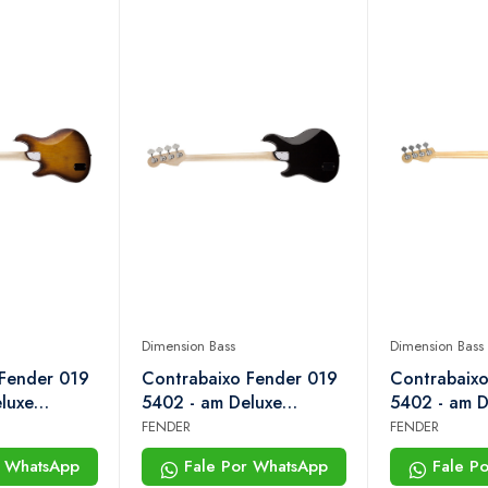
Dimension Bass
Dimension Bass
 Fender 019
Contrabaixo Fender 019
Contrabaixo
luxe
5402 - am Deluxe
5402 - am D
s iv rw -
Dimension Bass iv mn -
Dimension Ba
FENDER
FENDER
urst
706 - Black
721 - Natura
r WhatsApp
Fale Por WhatsApp
Fale P