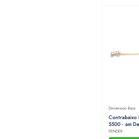
Dimension Bass
Contrabaixo
5500 - am De
Dimension Bas
FENDER
733 - Violin B