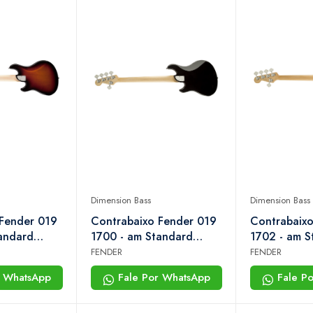
Dimension Bass
Dimension Bass
 Fender 019
Contrabaixo Fender 019
Contrabaixo
andard
1700 - am Standard
1702 - am S
s v hh rw -
Dimension Bass v hh rw -
Dimension B
FENDER
FENDER
 Sunburst
706 - Black
705 - Olymp
r WhatsApp
Fale Por WhatsApp
Fale P