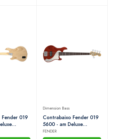
Dimension Bass
 Fender 019
Contrabaixo Fender 019
eluxe
5600 - am Deluxe
ss iv hh mn -
Dimension Bass v rw -
FENDER
l
728 - Cayenne Burst