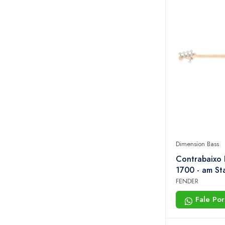
Dimension Bass
Contrabaixo
1700 - am St
Dimension Bas
FENDER
700 - 3-color
Fale Po