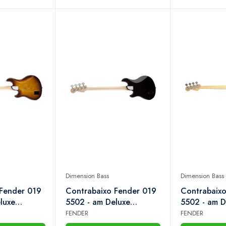
Dimension Bass
Dimension Bass
 Fender 019
Contrabaixo Fender 019
Contrabaixo
luxe
5502 - am Deluxe
5502 - am D
s iv hh rw -
Dimension Bass iv hh mn -
Dimension Ba
FENDER
FENDER
urst
706 - Black
721 - Natura