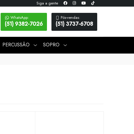
Siga a gente
WhatsApp:
Pós-vendas:
(51) 9382-7026
(51) 3737-6708
PERCUSSÃO
SOPRO