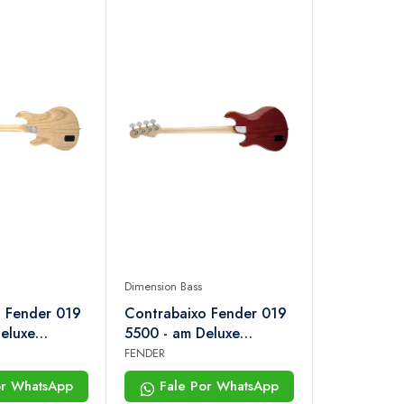
Dimension Bass
 Fender 019
Contrabaixo Fender 019
eluxe
5500 - am Deluxe
ss iv mn -
Dimension Bass iv hh rw -
FENDER
l
728 - Cayenne Burst
or WhatsApp
Fale Por WhatsApp