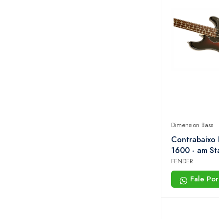
Dimension Bass
Contrabaixo
1600 - am St
Dimension Bas
FENDER
700 - 3-color
Fale Po