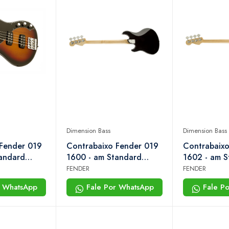
Dimension Bass
Dimension Bass
 Fender 019
Contrabaixo Fender 019
Contrabaixo
andard
1600 - am Standard
1602 - am S
s iv hh rw -
Dimension Bass iv hh rw -
Dimension Ba
FENDER
FENDER
 Sunburst
706 - Black
705 - Olymp
r WhatsApp
Fale Por WhatsApp
Fale P