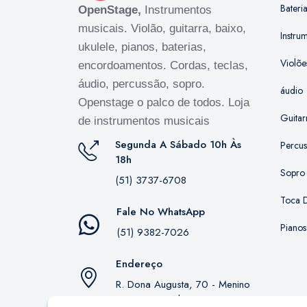
Bateri
OpenStage,
Instrumentos
musicais. Violão, guitarra, baixo,
Instru
ukulele, pianos, baterias,
Violõe
encordoamentos. Cordas, teclas,
áudio, percussão, sopro.
áudio
Openstage o palco de todos. Loja
Guitar
de instrumentos musicais
Segunda A Sábado 10h Às
Percu
18h
Sopro
(51) 3737-6708
Toca D
Fale No WhatsApp
Pianos
(51) 9382-7026
Endereço
R. Dona Augusta, 70 - Menino
Deus, Porto Alegre - RS,