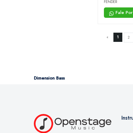
Dimension Bas
FENDER
- Violin Burst
Fale Po
«
1
2
Dimension Bass
Inst