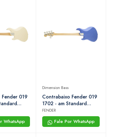
Dimension Bass
 Fender 019
Contrabaixo Fender 019
tandard
1702 - am Standard
ass v hh mn -
Dimension Bass v hh mn -
FENDER
ic White
773 - Ocean Blue
or WhatsApp
Fale Por WhatsApp
Metallic