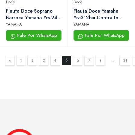
Doce
Doce
Flauta Doce Soprano
Flauta Doce Yamaha
Barroca Yamaha Yrs-24b
Yra312biii Contralto
em Dó Com Capa
Barroca
YAMAHA
YAMAHA
Fale Por WhatsApp
Fale Por WhatsApp
5
...
«
1
2
3
4
6
7
8
21