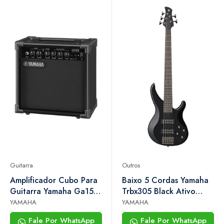
Guitarra
Outros
Amplificador Cubo Para
Baixo 5 Cordas Yamaha
Guitarra Yamaha Ga15ii
Trbx305 Black Ativo
15w Rms Preto
Performance eq
YAMAHA
YAMAHA
Fale Por WhatsApp
Fale Por WhatsApp