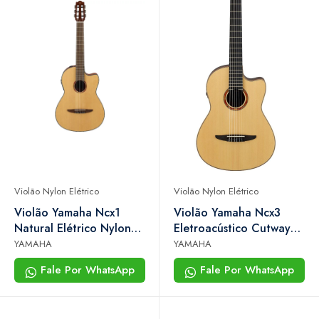
Violão Nylon Elétrico
Violão Nylon Elétrico
Violão Yamaha Ncx1
Violão Yamaha Ncx3
Natural Elétrico Nylon
Eletroacústico Cutway
Tampo Sólido
Spruce Nylon Natural
YAMAHA
YAMAHA
Gig Bag
Fale Por WhatsApp
Fale Por WhatsApp