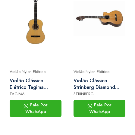
Violão Nylon Elétrico
Violão Nylon Elétrico
Violão Clássico
Violão Clássico
Elétrico Tagima
Strinberg Diamond
Santiago Ntabs
Dc6sc rt n
TAGIMA
STRINBERG
Fale Por
Fale Por
WhatsApp
WhatsApp