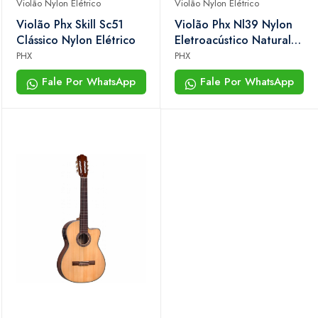
Violão Nylon Elétrico
Violão Nylon Elétrico
Violão Phx Skill Sc51
Violão Phx Nl39 Nylon
Clássico Nylon Elétrico
Eletroacústico Natural
Brilhante
PHX
PHX
Fale Por WhatsApp
Fale Por WhatsApp