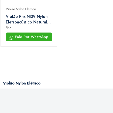
Violão Nylon Elétrico
Violão Phx Nl39 Nylon
Eletroacústico Natural
Fosco
PHX
Fale Por WhatsApp
Violão Nylon Elétrico