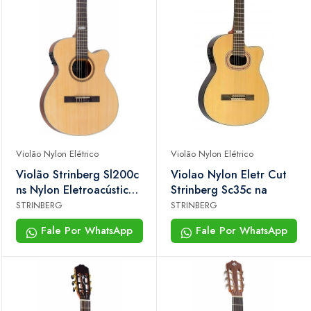
Violão Nylon Elétrico
Violão Nylon Elétrico
Violão Strinberg Sl200c
Violao Nylon Eletr Cut
ns Nylon Eletroacústico
Strinberg Sc35c na
Super Flat Com Cutaway
STRINBERG
STRINBERG
Natural Fosco
Fale Por WhatsApp
Fale Por WhatsApp