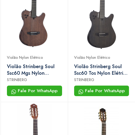
Violão Nylon Elétrico
Violão Nylon Elétrico
Violão Strinberg Soul
Violão Strinberg Soul
Ssc60 Mgs Nylon
Ssc60 Tos Nylon Elétrico
Elétrico Semi-sólido
Semi-sólido Cutaway
STRINBERG
STRINBERG
Cutaway Com Bag
Tobacco Satin Com Bag
Fale Por WhatsApp
Fale Por WhatsApp