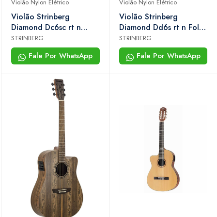
Violão Nylon Elétrico
Violão Nylon Elétrico
Violão Strinberg
Violão Strinberg
Diamond Dc6sc rt n
Diamond Dd6s rt n Folk
Nylon Clássico Cutaway
Aço All Solid — Roasted
STRINBERG
STRINBERG
Com Case
Spruce, Rosewood
Fale Por WhatsApp
Fale Por WhatsApp
Maciço e Case