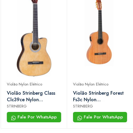
Violão Nylon Elétrico
Violão Nylon Elétrico
Violão Strinberg Class
Violão Strinberg Forest
Clc39ce Nylon
Fs3c Nylon
Eletroacústico Natural
Eletroacústico
STRINBERG
STRINBERG
Mahogany
Fale Por WhatsApp
Fale Por WhatsApp