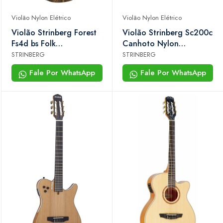
Violão Nylon Elétrico
Violão Nylon Elétrico
Violão Strinberg Forest
Violão Strinberg Sc200c
Fs4d bs Folk
Canhoto Nylon
Eletroacústico Cutaway
Eletroacústico Natural
STRINBERG
STRINBERG
Aço
Fale Por WhatsApp
Fale Por WhatsApp