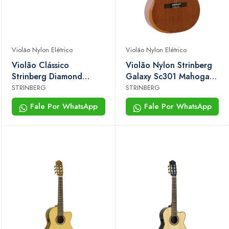
Violão Nylon Elétrico
Violão Nylon Elétrico
Violão Clássico
Violão Nylon Strinberg
Strinberg Diamond
Galaxy Sc301 Mahogany
Dc6sc rt n
Satin Com Bag
STRINBERG
STRINBERG
Fale Por WhatsApp
Fale Por WhatsApp