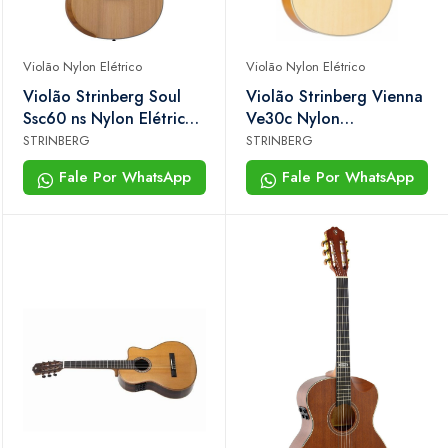
Violão Nylon Elétrico
Violão Nylon Elétrico
Violão Strinberg Soul
Violão Strinberg Vienna
Ssc60 ns Nylon Elétrico
Ve30c Nylon
Semi-sólido Cutaway
Eletroacústico Natural
STRINBERG
STRINBERG
Natural Com Bag
Brilhante
Fale Por WhatsApp
Fale Por WhatsApp