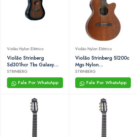
Violão Nylon Elétrico
Violão Nylon Elétrico
Violão Strinberg
Violão Strinberg Sl200c
Sd301hcr Tbs Galaxy
Mgs Nylon
Tobacco Sunburst
Eletroacústico Super
STRINBERG
STRINBERG
Flat Mogno Fosco Com
Fale Por WhatsApp
Fale Por WhatsApp
Afinador