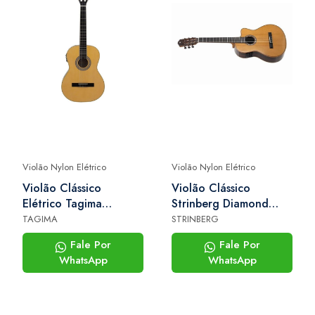
Violão Nylon Elétrico
Violão Nylon Elétrico
Violão Clássico
Violão Clássico
Elétrico Tagima
Strinberg Diamond
Santiago Ntabs
Dc6sc rt n
TAGIMA
STRINBERG
Fale Por
Fale Por
WhatsApp
WhatsApp