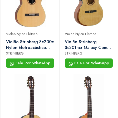
Violão Nylon Elétrico
Violão Nylon Elétrico
Violão Strinberg Sc200c
Violão Strinberg
Nylon Eletroacústico
Sc301hcr Galaxy Com
Natural Brilho
Efeitos Nylon
STRINBERG
STRINBERG
Eletroacústico Natural
Fale Por WhatsApp
Fale Por WhatsApp
Satin Com Bag