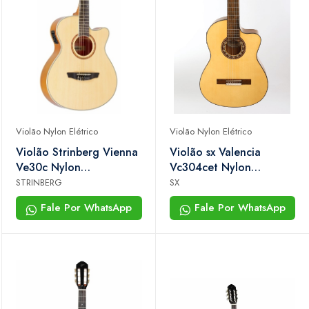
Violão Nylon Elétrico
Violão Nylon Elétrico
Violão Strinberg Vienna
Violão sx Valencia
Ve30c Nylon
Vc304cet Nylon
Eletroacústico Natural
Eletroacústico Natural
STRINBERG
SX
Fosco
Fale Por WhatsApp
Fale Por WhatsApp