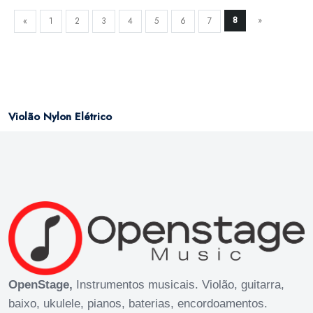
8
»
«
1
2
3
4
5
6
7
Violão Nylon Elétrico
OpenStage,
Instrumentos musicais. Violão, guitarra,
baixo, ukulele, pianos, baterias, encordoamentos.