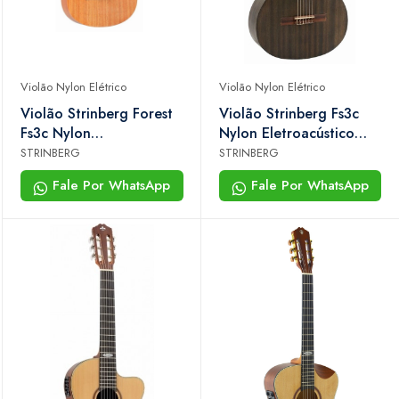
Violão Nylon Elétrico
Violão Nylon Elétrico
Violão Strinberg Forest
Violão Strinberg Fs3c
Fs3c Nylon
Nylon Eletroacústico
Eletroacústico
Tobacco Satin
STRINBERG
STRINBERG
Mahogany
Fale Por WhatsApp
Fale Por WhatsApp