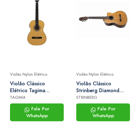
Violão Nylon Elétrico
Violão Nylon Elétrico
Violão Clássico
Violão Clássico
Elétrico Tagima
Strinberg Diamond
Santiago Ntabs
Dc6sc rt n
TAGIMA
STRINBERG
Fale Por
Fale Por
WhatsApp
WhatsApp