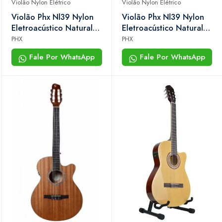
Violão Nylon Elétrico
Violão Nylon Elétrico
Violão Phx Nl39 Nylon
Violão Phx Nl39 Nylon
Eletroacústico Natural
Eletroacústico Natural
Brilhante
Fosco
PHX
PHX
Fale Por WhatsApp
Fale Por WhatsApp