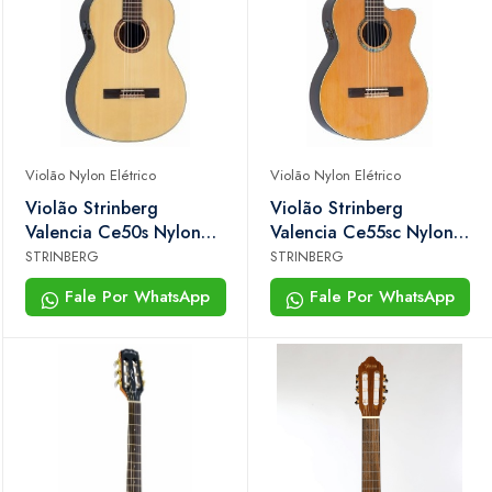
Violão Nylon Elétrico
Violão Nylon Elétrico
Violão Strinberg
Violão Strinberg
Valencia Ce50s Nylon
Valencia Ce55sc Nylon
Eletroacústico Natural
Eletroacústico Natural
STRINBERG
STRINBERG
Fale Por WhatsApp
Fale Por WhatsApp