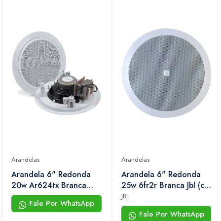
Arandelas
Arandelas
Arandela 6" Redonda
Arandela 6" Redonda
20w Ar624tx Branca
25w 6fr2r Branca Jbl (c/
Hayonik
2unid.)
JBL
Fale Por WhatsApp
Fale Por WhatsApp