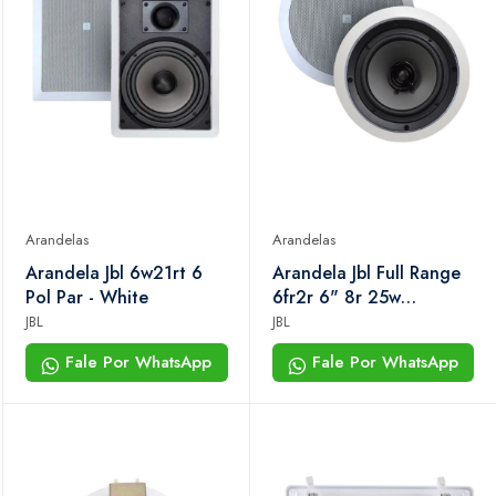
Arandelas
Arandelas
Arandela Jbl 6w21rt 6
Arandela Jbl Full Range
Pol Par - White
6fr2r 6" 8r 25w
Redonda Branca Par
JBL
JBL
Fale Por WhatsApp
Fale Por WhatsApp