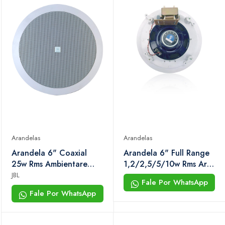
Arandelas
Arandelas
Arandela 6" Coaxial
Arandela 6" Full Range
25w Rms Ambientare
1,2/2,5/5/10w Rms Ar-
6co2r Branca Jbl (c/
610 tf Hayonik
JBL
Fale Por WhatsApp
2unid.)
Fale Por WhatsApp