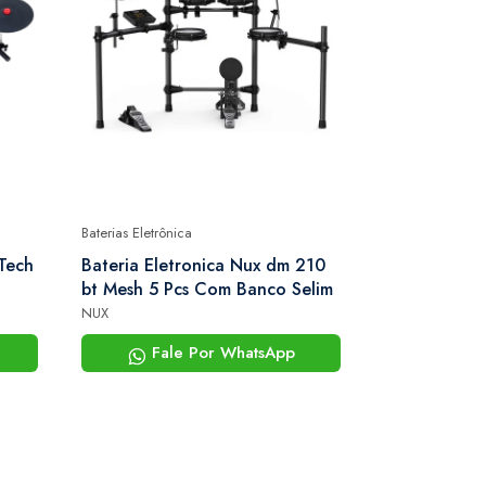
Baterias Eletrônica
Baterias Eletrôni
Tech
Bateria Eletronica Nux dm 210
Bateria Elet
bt Mesh 5 Pcs Com Banco Selim
bt Mesh 5 P
NUX
NUX
Fale Por WhatsApp
Fale