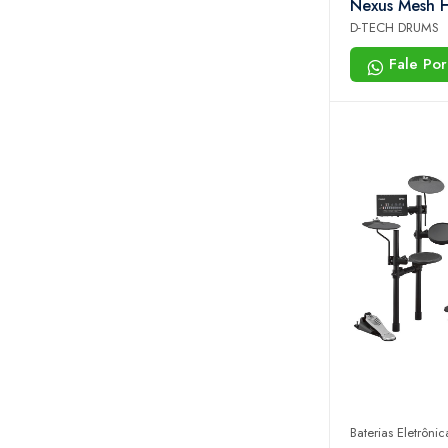
Nexus Mesh Head Usb
240 Sons Co
D-TECH DRUMS
Brinde
Fale Po
Baterias Eletrônic