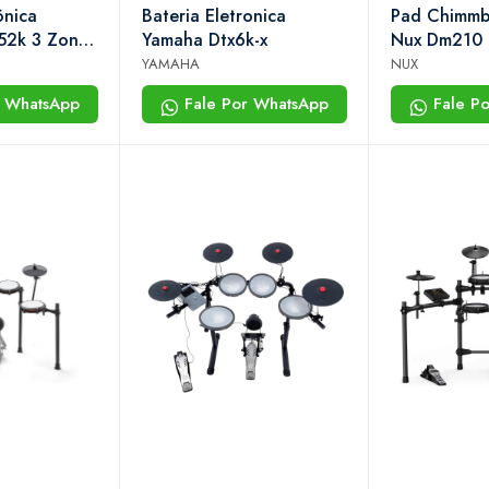
ônica
Bateria Eletronica
Pad Chimmba
52k 3 Zonas
Yamaha Dtx6k-x
Nux Dm210
 Kits
YAMAHA
NUX
r WhatsApp
Fale Por WhatsApp
Fale P