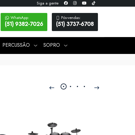
Siga a gente
WhatsApp:
Pós-vendas:
(51) 9382-7026
(51) 3737-6708
PERCUSSÃO
SOPRO