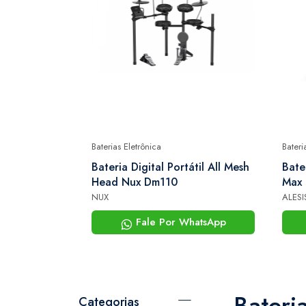
Baterias Eletrônica
Bateri
lter
Bateria Digital Portátil All Mesh
Bate
Sgft-6435l
Head Nux Dm110
Max 
Blue
NUX
ALESI
Sons
hatsApp
Fale Por WhatsApp
Bateri
Categorias