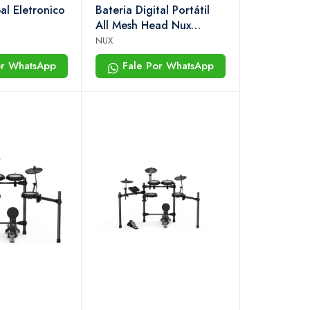
l Eletronico
Bateria Digital Portátil
All Mesh Head Nux
Dm110
NUX
or WhatsApp
Fale Por WhatsApp