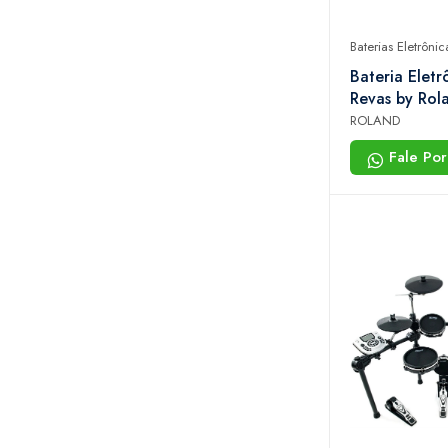
Baterias Eletrônic
Bateria Eletr
Revas by Rol
7 Pads Usb M
ROLAND
Fale Po