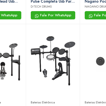
Pulse Completa Usb Para
Nagano Poc
m Tapete de
Estudo Com Tapete de
Ntu-02 7 P
D-TECH DRUMS
NAGANO DRU
Brinde
Cruso Gráti
r WhatsApp
Fale Por WhatsApp
Fale P
a
Baterias Eletrônica
Baterias Eletrôn