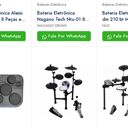
a
Baterias Eletrônica
Baterias Eletrôn
ônica Alesis
Bateria Eletrônica
Bateria Elet
t 8 Peças em
Nagano Tech Ntu-01 8
dm 210 bt M
Bluetooth,
Pads Com Cruso Grátis
Com Banco 
NAGANO DRUMS
NUX
ium, 440
r WhatsApp
Fale Por WhatsApp
Fale P