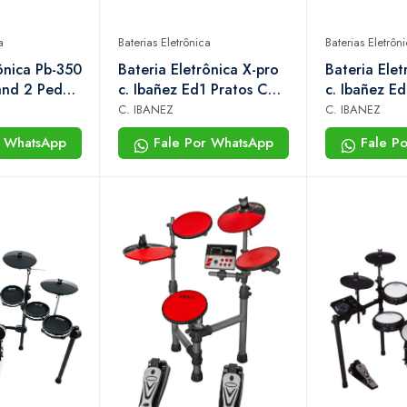
a
Baterias Eletrônica
Baterias Eletrôn
ônica Pb-350
Bateria Eletrônica X-pro
Bateria Elet
and 2 Pedais
c. Ibañez Ed1 Pratos Com
c. Ibañez E
idi
Função Choke e Pedal
Dual Zone, 
C. IBANEZ
C. IBANEZ
de Bumbo Incluso
Choke e Per
r WhatsApp
Fale Por WhatsApp
Fale P
Duplo