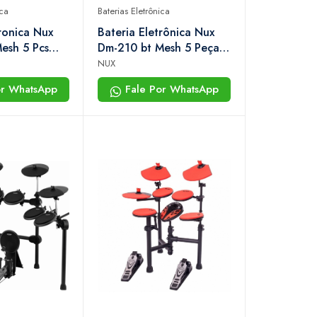
ica
Baterias Eletrônica
ronica Nux
Bateria Eletrônica Nux
esh 5 Pcs
Dm-210 bt Mesh 5 Peças
Selim
Com Bluetooth
NUX
or WhatsApp
Fale Por WhatsApp