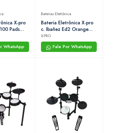
ica
Baterias Eletrônica
rônica X-pro
Bateria Eletrônica X-pro
d100 Pads
c. Ibañez Ed2 Orange
3 Pratos Com
Laranja Função Choke
X-PRO
mite Pedal
or WhatsApp
Fale Por WhatsApp