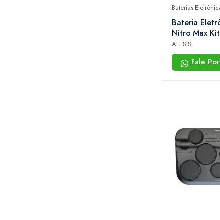
Baterias Eletrônic
Bateria Eletr
Nitro Max Ki
Peles Mesh, 
ALESIS
32 Kits Prem
Fale Po
Sons