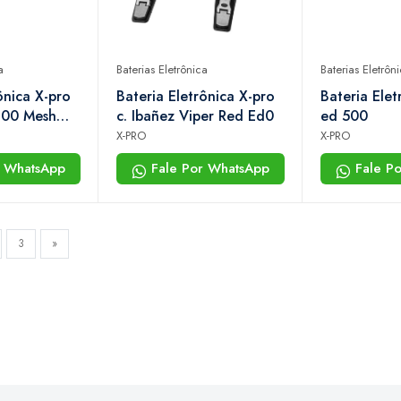
a
Baterias Eletrônica
Baterias Eletrôn
ônica X-pro
Bateria Eletrônica X-pro
Bateria Elet
200 Mesh
c. Ibañez Viper Red Ed0
ed 500
one Com 2
X-PRO
X-PRO
s e Pratos
r WhatsApp
Fale Por WhatsApp
Fale P
3
»