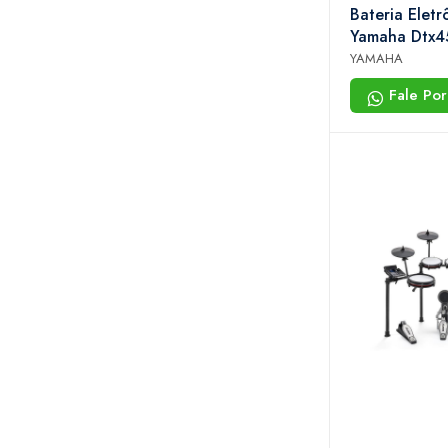
Bateria Eletr
Yamaha Dtx4
Usb Treino 10
YAMAHA
Fale Po