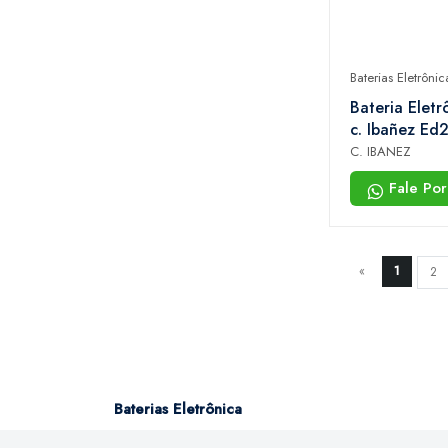
Baterias Eletrônic
Bateria Eletr
c. Ibañez Ed
Pads Dual Z
C. IBANEZ
Tons, 2 Surdo
Fale Po
Choke
«
1
2
Baterias Eletrônica