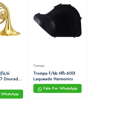
Trompa
fá/sí
Trompa F/bb Hfh-600l
67 Dourado
Laqueado Harmonics
Fale Por WhatsApp
r WhatsApp