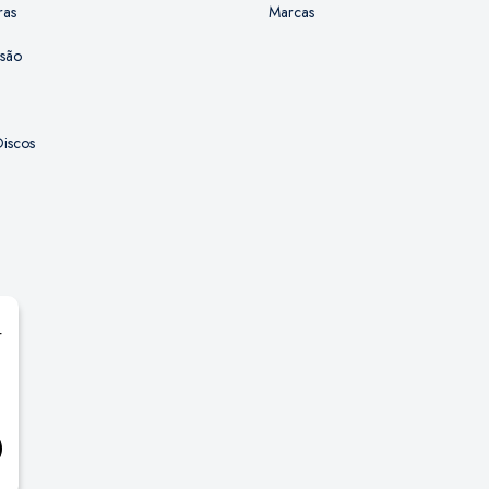
ras
Marcas
ssão
iscos
r