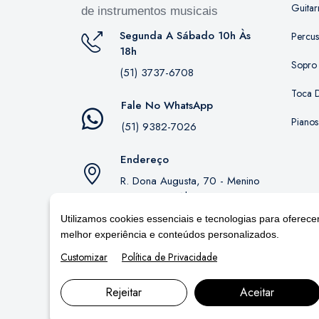
Guitar
de instrumentos musicais
Segunda A Sábado 10h Às
Percu
18h
Sopro
(51) 3737-6708
Toca D
Fale No WhatsApp
Pianos
(51) 9382-7026
Endereço
R. Dona Augusta, 70 - Menino
Deus, Porto Alegre - RS,
90850-130
Utilizamos cookies essenciais e tecnologias para oferece
melhor experiência e conteúdos personalizados.
Customizar
Política de Privacidade
Rejeitar
Aceitar