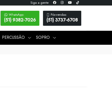
Siga a gente
WhatsApp:
Pós-vendas:
(51) 9382-7026
(51) 3737-6708
PERCUSSÃO
SOPRO