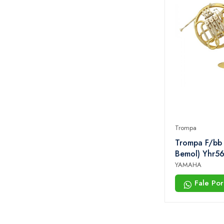
Trompa
Trompa F/bb (
Bemol) Yhr5
Yamaha
YAMAHA
Fale Po