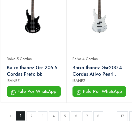
Baixo 5 Cordas
Baixo 4 Cordas
Baixo Ibanez Gsr 205 5
Baixo Ibanez Gsr200 4
Cordas Preto bk
Cordas Ativo Pearl
White pw
IBANEZ
IBANEZ
Fale Por WhatsApp
Fale Por WhatsApp
«
1
...
2
3
4
5
6
7
8
17