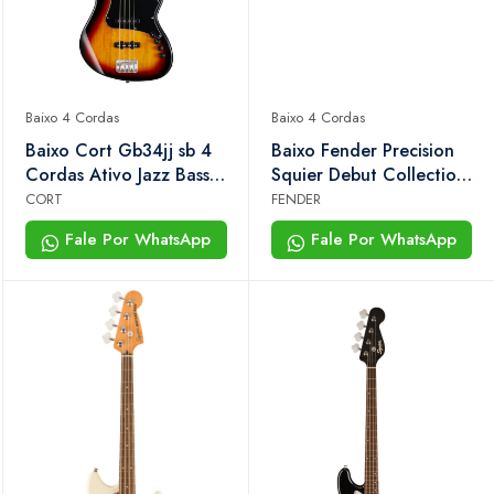
Baixo 4 Cordas
Baixo 4 Cordas
Baixo Cort Gb34jj sb 4
Baixo Fender Precision
Cordas Ativo Jazz Bass
Squier Debut Collection
Elétrico Sunburst
Black Pack
CORT
FENDER
Fale Por WhatsApp
Fale Por WhatsApp