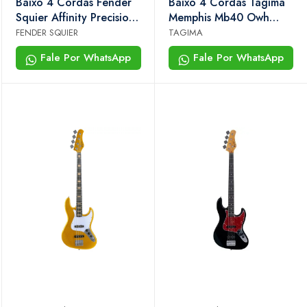
Baixo 4 Cordas Fender
Baixo 4 Cordas Tagima
Squier Affinity Precision
Memphis Mb40 Owh
Bass pj Sunburst
Satin Precision Branco
FENDER SQUIER
TAGIMA
Fale Por WhatsApp
Fale Por WhatsApp