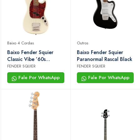
Baixo 4 Cordas
Outros
Baixo Fender Squier
Baixo Fender Squier
Classic Vibe ’60s
Paranormal Rascal Black
Mustang Bass 4 Cordas
FENDER SQUIER
FENDER SQUIER
Laurel Olympic White
Fale Por WhatsApp
Fale Por WhatsApp