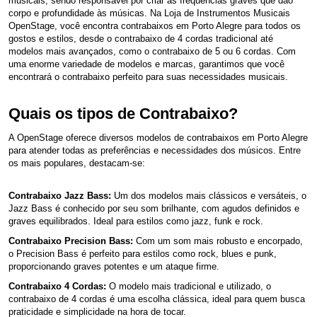
musicais, sendo responsável por criar as frequências graves que dão
corpo e profundidade às músicas. Na Loja de Instrumentos Musicais
OpenStage, você encontra contrabaixos em Porto Alegre para todos os
gostos e estilos, desde o contrabaixo de 4 cordas tradicional até
modelos mais avançados, como o contrabaixo de 5 ou 6 cordas. Com
uma enorme variedade de modelos e marcas, garantimos que você
encontrará o contrabaixo perfeito para suas necessidades musicais.
Quais os tipos de Contrabaixo?
A OpenStage oferece diversos modelos de contrabaixos em Porto Alegre
para atender todas as preferências e necessidades dos músicos. Entre
os mais populares, destacam-se:
Contrabaixo Jazz Bass:
Um dos modelos mais clássicos e versáteis, o
Jazz Bass é conhecido por seu som brilhante, com agudos definidos e
graves equilibrados. Ideal para estilos como jazz, funk e rock.
Contrabaixo Precision Bass:
Com um som mais robusto e encorpado,
o Precision Bass é perfeito para estilos como rock, blues e punk,
proporcionando graves potentes e um ataque firme.
Contrabaixo 4 Cordas:
O modelo mais tradicional e utilizado, o
contrabaixo de 4 cordas é uma escolha clássica, ideal para quem busca
praticidade e simplicidade na hora de tocar.