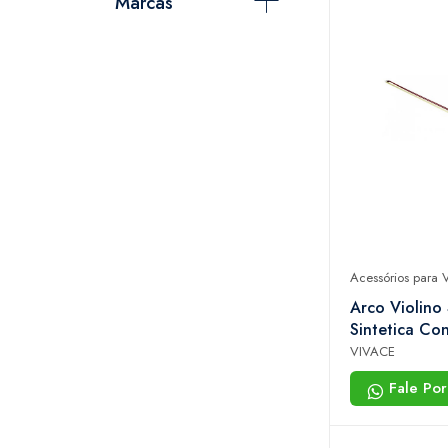
Marcas
Acessórios para V
Arco Violino
Sintetica Co
Cva100
VIVACE
Fale Po