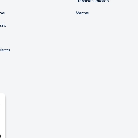
Trabalhe Conosco
ras
Marcas
ssão
iscos
r