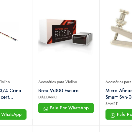
iolino
Acessórios para Violino
Acessórios para
 3/4 Crina
Breu Vr300 Escuro
Micro Afina
ncert
Smart Svn-0
D'ADDARIO
SMART
Fale Por WhatsApp
r WhatsApp
Fale P