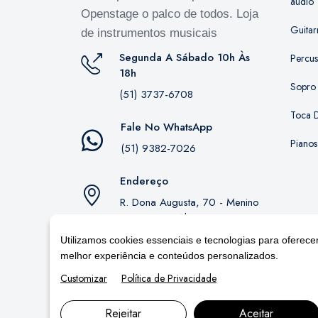
áudio
Openstage o palco de todos. Loja
Guitar
de instrumentos musicais
Segunda A Sábado 10h Às
Percu
18h
Sopro
(51) 3737-6708
Toca D
Fale No WhatsApp
Pianos
(51) 9382-7026
Endereço
R. Dona Augusta, 70 - Menino
Deus, Porto Alegre - RS,
90850-130
Utilizamos cookies essenciais e tecnologias para oferece
melhor experiência e conteúdos personalizados.
Customizar
Política de Privacidade
Rejeitar
Aceitar