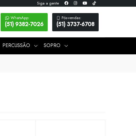
Siga a gente
WhatsApp:
Pós-vendas:
(51) 9382-7026
(51) 3737-6708
PERCUSSÃO
SOPRO