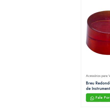
Acessórios para V
Breu Redond
de Instrumen
Sax
Fale Po