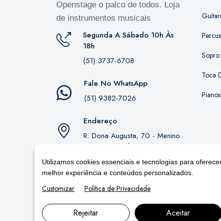
Openstage o palco de todos. Loja
Guitar
de instrumentos musicais
Segunda A Sábado 10h Às
Percu
18h
Sopro
(51) 3737-6708
Toca D
Fale No WhatsApp
Pianos
(51) 9382-7026
Endereço
R. Dona Augusta, 70 - Menino
Deus, Porto Alegre - RS,
90850-130
Utilizamos cookies essenciais e tecnologias para oferece
melhor experiência e conteúdos personalizados.
Customizar
Política de Privacidade
Rejeitar
Aceitar