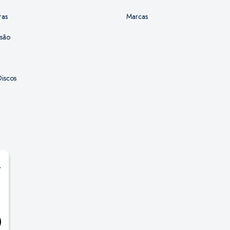
ras
Marcas
ssão
iscos
r