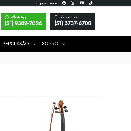
Siga a gente
WhatsApp:
Pós-vendas:
(51) 9382-7026
(51) 3737-6708
PERCUSSÃO
SOPRO