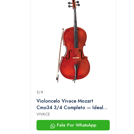
3/4
Violoncelo Vivace Mozart
Cmo34 3/4 Completo — Ideal
Para Estudantes, Jovens Músicos
VIVACE
e Aulas
Fale Por WhatsApp