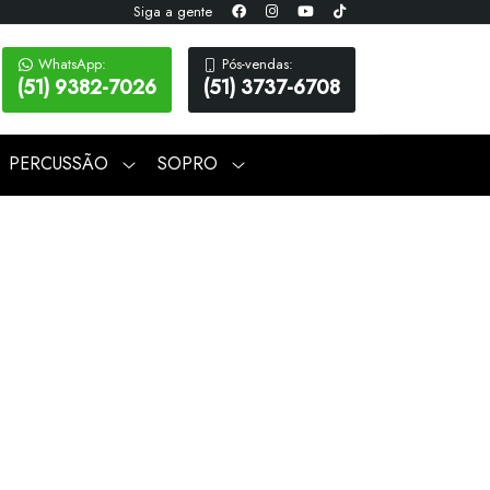
Siga a gente
WhatsApp:
Pós-vendas:
(51) 9382-7026
(51) 3737-6708
PERCUSSÃO
SOPRO