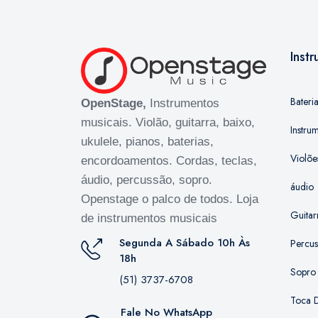
Inst
Bateri
OpenStage,
Instrumentos
musicais. Violão, guitarra, baixo,
Instru
ukulele, pianos, baterias,
Violõe
encordoamentos. Cordas, teclas,
áudio, percussão, sopro.
áudio
Openstage o palco de todos. Loja
Guitar
de instrumentos musicais
Segunda A Sábado 10h Às
Percu
18h
Sopro
(51) 3737-6708
Toca D
Fale No WhatsApp