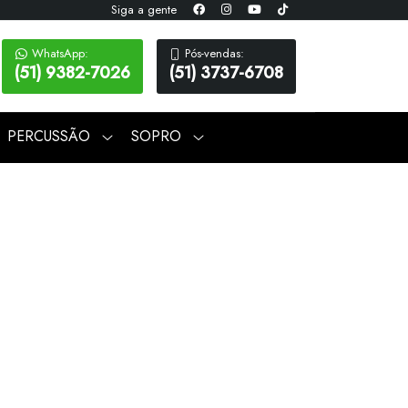
Siga a gente
WhatsApp:
Pós-vendas:
(51) 9382-7026
(51) 3737-6708
PERCUSSÃO
SOPRO