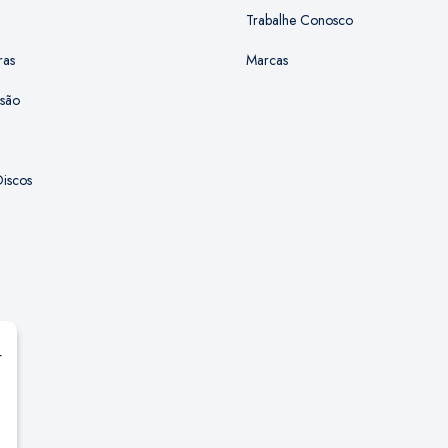
Trabalhe Conosco
ras
Marcas
ssão
iscos
r