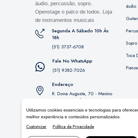
áudio, percussão, sopro.
áudio
Openstage o palco de todos. Loja
Guitar
de instrumentos musicais
Segunda A Sábado 10h Às
Percu
18h
Sopro
(51) 3737-6708
Toca D
Fale No WhatsApp
Pianos
(51) 9382-7026
Endereço
R. Dona Augusta, 70 - Menino
Deus, Porto Alegre - RS,
90850-130
Utilizamos cookies essenciais e tecnologias para oferece
melhor experiência e conteúdos personalizados.
Customizar
Política de Privacidade