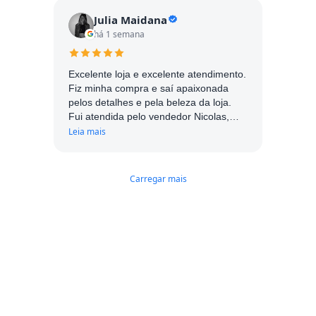
Julia Maidana
há 1 semana
Excelente loja e excelente atendimento.
Fiz minha compra e saí apaixonada
pelos detalhes e pela beleza da loja.
Fui atendida pelo vendedor Nicolas,
muito simpático e atencioso. Com
Leia mais
certeza me influenciou muito a realizar
a compra. Parabéns!
Carregar mais