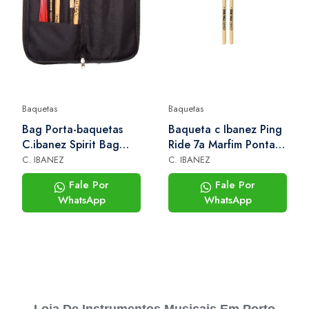
Baquetas
Baquetas
Bag Porta-baquetas
Baqueta c Ibanez Ping
C.ibanez Spirit Bag
Ride 7a Marfim Ponta
Para Até 9 Pares
Bola Par
C. IBANEZ
C. IBANEZ
Fale Por
Fale Por
WhatsApp
WhatsApp
Loja De Instrumentos Musicais Em Porto