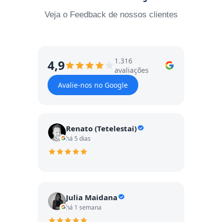
Veja o Feedback de nossos clientes
1.316
4,9
avaliações
Avalie-nos no Google
Renato (Tetelestai)
há 5 dias
Julia Maidana
há 1 semana