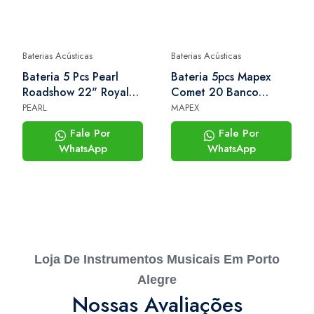
Baterias Acústicas
Baterias Acústicas
Bateria 5 Pcs Pearl
Bateria 5pcs Mapex
Roadshow 22" Royal
Comet 20 Banco
Blue C/ferragens
Ebony Yellow Grain
PEARL
MAPEX
Fale Por
Fale Por
WhatsApp
WhatsApp
Loja De Instrumentos Musicais Em Porto
Alegre
Nossas Avaliações