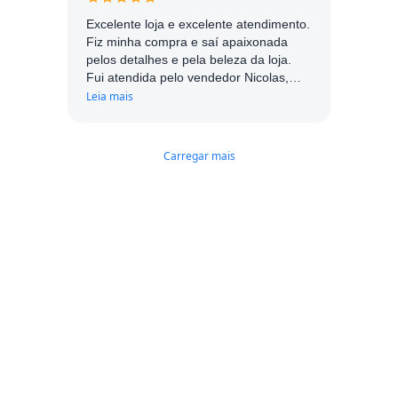
Excelente loja e excelente atendimento.
Fiz minha compra e saí apaixonada
pelos detalhes e pela beleza da loja.
Fui atendida pelo vendedor Nicolas,
muito simpático e atencioso. Com
Leia mais
certeza me influenciou muito a realizar
a compra. Parabéns!
Carregar mais