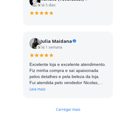
há 5 dias
Julia Maidana
há 1 semana
Excelente loja e excelente atendimento.
Fiz minha compra e saí apaixonada
pelos detalhes e pela beleza da loja.
Fui atendida pelo vendedor Nicolas,
muito simpático e atencioso. Com
Leia mais
certeza me influenciou muito a realizar
a compra. Parabéns!
Carregar mais