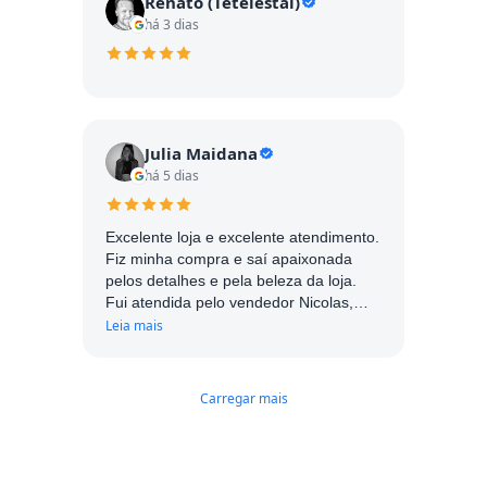
Renato (Tetelestai)
há 3 dias
Julia Maidana
há 5 dias
Excelente loja e excelente atendimento.
Fiz minha compra e saí apaixonada
pelos detalhes e pela beleza da loja.
Fui atendida pelo vendedor Nicolas,
muito simpático e atencioso. Com
Leia mais
certeza me influenciou muito a realizar
a compra. Parabéns!
Carregar mais