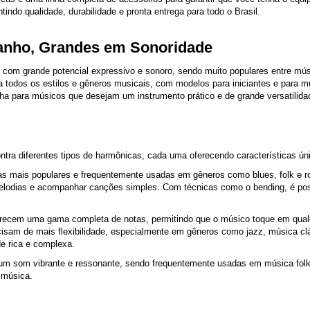
do qualidade, durabilidade e pronta entrega para todo o Brasil.
nho, Grandes em Sonoridade
 com grande potencial expressivo e sonoro, sendo muito populares entre m
todos os estilos e gêneros musicais, com modelos para iniciantes e para m
lha para músicos que desejam um instrumento prático e de grande versatilida
ra diferentes tipos de harmônicas, cada uma oferecendo características únic
as mais populares e frequentemente usadas em gêneros como blues, folk e r
elodias e acompanhar canções simples. Com técnicas como o bending, é poss
recem uma gama completa de notas, permitindo que o músico toque em qual
ecisam de mais flexibilidade, especialmente em gêneros como jazz, música c
e rica e complexa.
 som vibrante e ressonante, sendo frequentemente usadas em música folk e
 música.