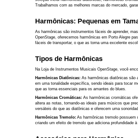
Trabalhamos com as melhores marcas do mercado, garantin
Harmônicas: Pequenas em Tama
As harmônicas são instrumentos fáceis de aprender, mas
OpenStage, oferecemos harmônicas em Porto Alegre para 
fáceis de transportar, o que as torna uma excelente esco
Tipos de Harmônicas
Na Loja de Instrumentos Musicais OpenStage, você encont
Harmônicas Diatônicas:
As harmônicas diatônicas são 
em uma tonalidade específica, sendo ideais para tocar m
que as torna essenciais para os amantes do blues.
Harmônicas Cromáticas:
As harmônicas cromáticas ofe
altera as notas, tornando-as ideais para músicos que pr
versáteis do que as diatônicas e oferecem uma sonoridad
Harmônicas Tremolo:
As harmônicas tremolo possuem um
criando um efeito de tremolo que adiciona profundidade à