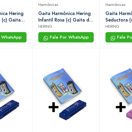
Harmônicas
Harmônicas
ica Hering
Gaita Harmônica Hering
Gaita Harmô
 (c) Gaita
Infantil Rosa (c) Gaita de
Seductora (c) Gaita de
Boca
Boca 7924
HERING
HERING
r WhatsApp
Fale Por WhatsApp
Fale P