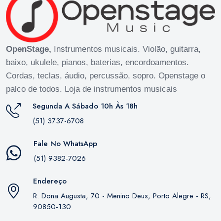
OpenStage,
Instrumentos musicais. Violão, guitarra,
baixo, ukulele, pianos, baterias, encordoamentos.
Cordas, teclas, áudio, percussão, sopro. Openstage o
palco de todos. Loja de instrumentos musicais
Segunda A Sábado 10h Às 18h
(51) 3737-6708
Fale No WhatsApp
(51) 9382-7026
Endereço
R. Dona Augusta, 70 - Menino Deus, Porto Alegre - RS,
90850-130