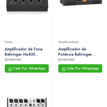
Fones
Amplificadores
Amplificador de Fone
Amplificador de
Behringer Ha400
Potência Behringer
Powerplay 4 Canais Para
Nx6000 6000w Classe d
BEHRINGER
BEHRINGER
Estúdio
2 Canais Para Som
Fale Por WhatsApp
Fale Por WhatsApp
Profissional