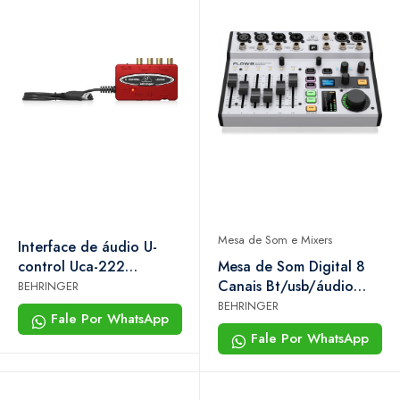
Mesa de Som e Mixers
Interface de áudio U-
control Uca-222
Mesa de Som Digital 8
Behringer
Canais Bt/usb/áudio
BEHRINGER
Flow 8
BEHRINGER
Fale Por WhatsApp
Fale Por WhatsApp