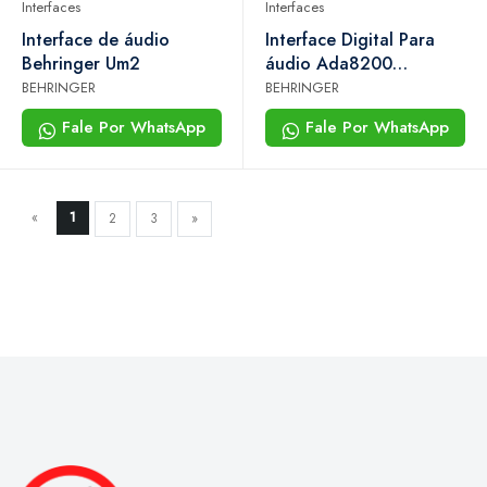
Interfaces
Interfaces
Interface de áudio
Interface Digital Para
Behringer Um2
áudio Ada8200
Vermelha Behringer
BEHRINGER
BEHRINGER
Fale Por WhatsApp
Fale Por WhatsApp
«
1
2
3
»