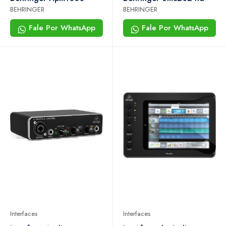
BEHRINGER
BEHRINGER
Fale Por WhatsApp
Fale Por WhatsApp
Interfaces
Interfaces