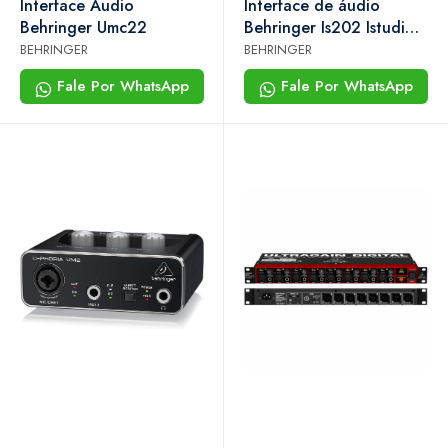
Interface Audio
Interface de áudio
Behringer Umc22
Behringer Is202 Istudio
Usb
BEHRINGER
BEHRINGER
Fale Por WhatsApp
Fale Por WhatsApp