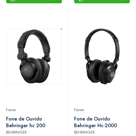
Fones
Fones
Fone de Ouvido
Fone de Ouvido
Behringer hc 200
Behringer Hc-2000
BEHRINGER
BEHRINGER