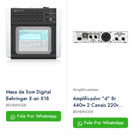
Amplificadores
Mesa de Som Digital
Behringer X-air X18
Amplificador "d" 8r
440w 2 Canais 220v
BEHRINGER
Nu3000 Prata Behringer
BEHRINGER
Fale Por WhatsApp
Fale Por WhatsApp