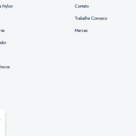
s Nylon
Contato
Trabalhe Conosco
ras
Marcas
ssão
iscos
r