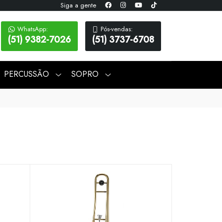
Siga a gente
WhatsApp:
Pós-vendas:
(51) 9382-7026
(51) 3737-6708
PERCUSSÃO
SOPRO