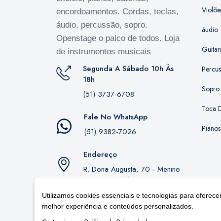
Violõe
encordoamentos. Cordas, teclas,
áudio, percussão, sopro.
áudio
Openstage o palco de todos. Loja
Guitar
de instrumentos musicais
Segunda A Sábado 10h Às
Percu
18h
Sopro
(51) 3737-6708
Toca D
Fale No WhatsApp
Pianos
(51) 9382-7026
Endereço
R. Dona Augusta, 70 - Menino
Deus, Porto Alegre - RS,
90850-130
Utilizamos cookies essenciais e tecnologias para oferece
melhor experiência e conteúdos personalizados.