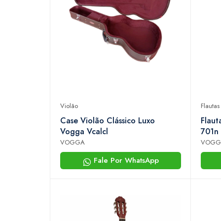
Violão
Flautas
Case Violão Clássico Luxo
Flaut
Vogga Vcalcl
701n
VOGGA
VOGG
Fale Por WhatsApp