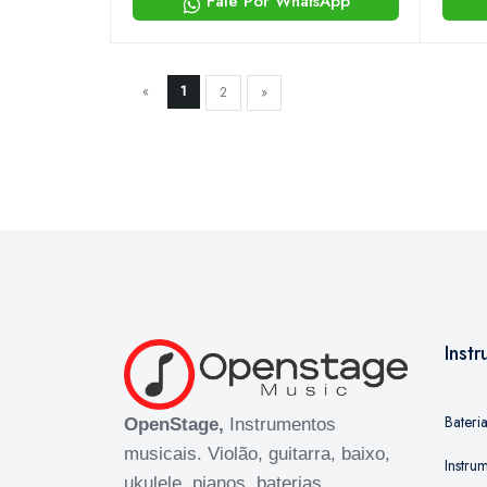
Fale Por WhatsApp
«
1
2
»
Inst
Bateri
OpenStage,
Instrumentos
musicais. Violão, guitarra, baixo,
Instru
ukulele, pianos, baterias,