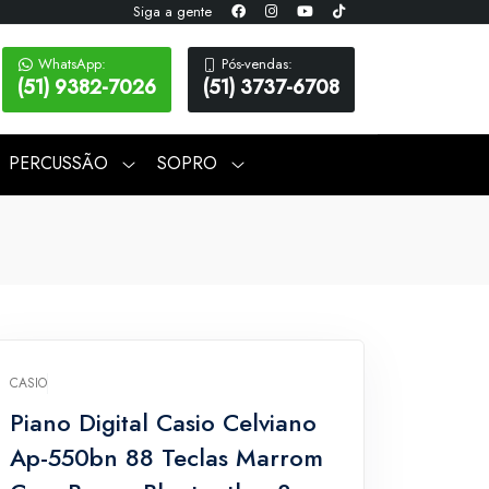
Siga a gente
WhatsApp:
Pós-vendas:
(51) 9382-7026
(51) 3737-6708
PERCUSSÃO
SOPRO
CASIO
Piano Digital Casio Celviano
Ap-550bn 88 Teclas Marrom