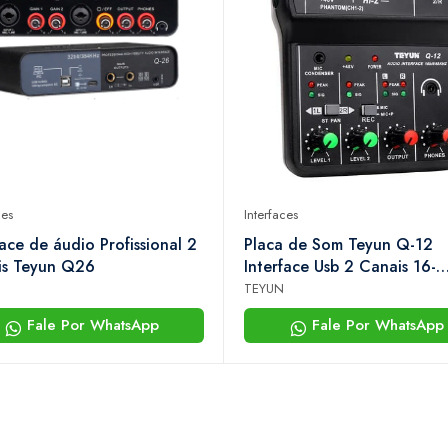
ces
Interfaces
face de áudio Profissional 2
Placa de Som Teyun Q-12
is Teyun Q26
Interface Usb 2 Canais 16-
bit/48khz Phantom 48v
TEYUN
Fale Por WhatsApp
Fale Por WhatsApp