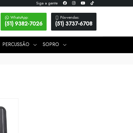
Siga a gente
WhatsApp:
Pós-vendas:
(51) 9382-7026
(51) 3737-6708
PERCUSSÃO
SOPRO