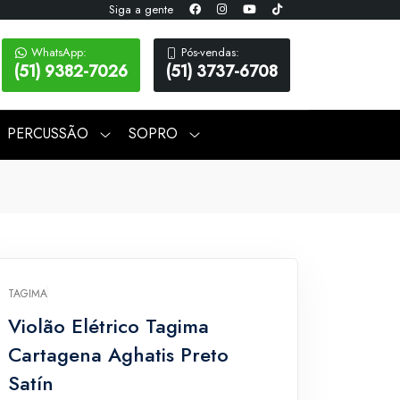
Siga a gente
WhatsApp:
Pós-vendas:
(51) 9382-7026
(51) 3737-6708
PERCUSSÃO
SOPRO
TAGIMA
Violão Elétrico Tagima
Cartagena Aghatis Preto
Satín