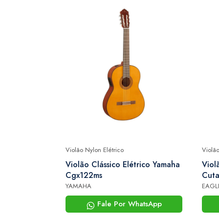
Violão Nylon Elétrico
Violão
 Brasileiros
Violão Clássico Elétrico Yamaha
Viol
 Elétrico
Cgx122ms
Cuta
Delu
YAMAHA
EAGL
hatsApp
Fale Por WhatsApp