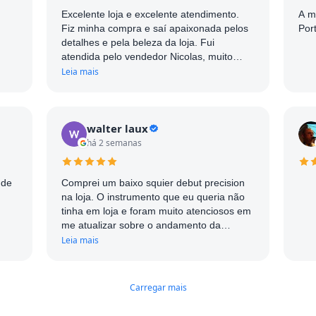
Excelente loja e excelente atendimento.
A m
Fiz minha compra e saí apaixonada pelos
Por
detalhes e pela beleza da loja. Fui
atendida pelo vendedor Nicolas, muito
simpático e atencioso. Com certeza me
Leia mais
influenciou muito a realizar a compra.
Parabéns!
walter laux
há 2 semanas
 de
Comprei um baixo squier debut precision
na loja. O instrumento que eu queria não
tinha em loja e foram muito atenciosos em
me atualizar sobre o andamento da
chegada do instrumento sem contar que
Leia mais
quando o instrumento chegou estava
impecável de bonito e bem cuidado.
Recomendo muito a loja.
Carregar mais