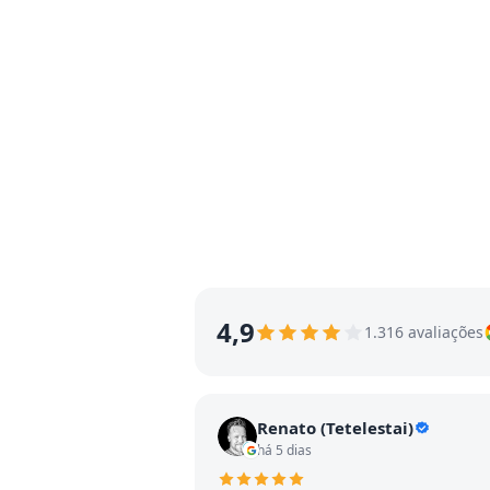
4,9
1.316 avaliações
Renato (Tetelestai)
há 5 dias