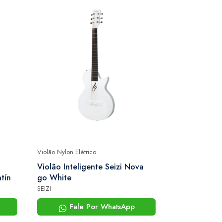
Violão Nylon Elétrico
Violão Nylon Elé
Violão Inteligente Seizi Nova
Violão Mich
tín
go White
Neoedge Fla
Eletroacúst
SEIZI
MICHAEL
Bag
Fale Por WhatsApp
Fale