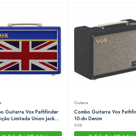
a
Guitarra
 Guitarra Vox Pathfinder
Combo Guitarra Vox Pathfi
ição Limitada Union Jack
10-dn Denim
 Blue
VOX