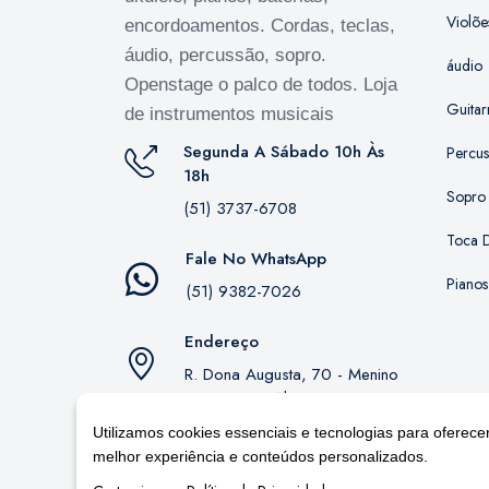
Violõe
encordoamentos. Cordas, teclas,
áudio, percussão, sopro.
áudio
Openstage o palco de todos. Loja
Guitar
de instrumentos musicais
Segunda A Sábado 10h Às
Percu
18h
Sopro
(51) 3737-6708
Toca D
Fale No WhatsApp
Pianos
(51) 9382-7026
Endereço
R. Dona Augusta, 70 - Menino
Deus, Porto Alegre - RS,
90850-130
Utilizamos cookies essenciais e tecnologias para oferece
melhor experiência e conteúdos personalizados.