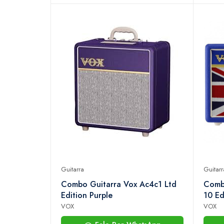
Guitarra
Guitarr
Combo Guitarra Vox Ac4c1 Ltd
Combo
Edition Purple
10 Ed
Royal
VOX
VOX