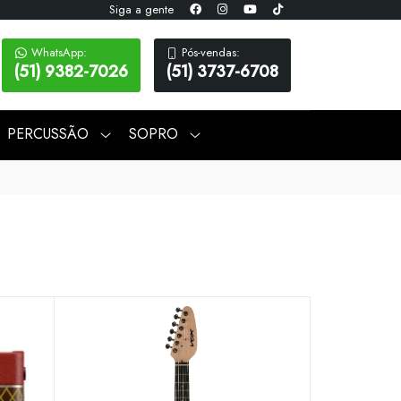
Siga a gente
WhatsApp:
Pós-vendas:
(51) 9382-7026
(51) 3737-6708
PERCUSSÃO
SOPRO