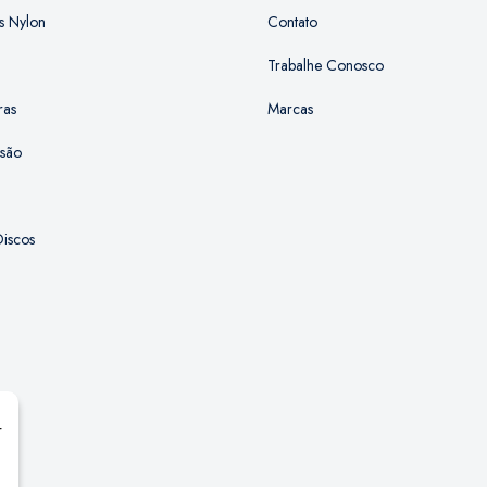
s Nylon
Contato
Trabalhe Conosco
ras
Marcas
ssão
iscos
r