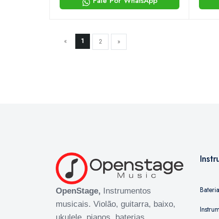
Fale Por WhatsApp
«
1
2
»
Inst
Bateri
OpenStage,
Instrumentos
musicais. Violão, guitarra, baixo,
Instru
ukulele, pianos, baterias,