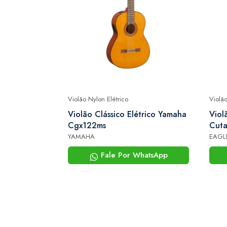
Violão Nylon Elétrico
Violão
 Brasileiros
Violão Clássico Elétrico Yamaha
Viol
 Elétrico
Cgx122ms
Cuta
Delu
YAMAHA
EAGL
hatsApp
Fale Por WhatsApp