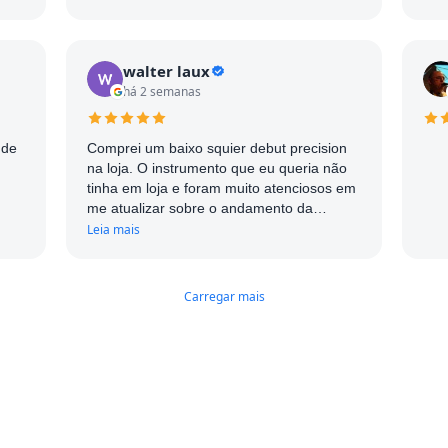
influenciou muito a realizar a compra.
Parabéns!
walter laux
há 2 semanas
 de
Comprei um baixo squier debut precision
na loja. O instrumento que eu queria não
tinha em loja e foram muito atenciosos em
me atualizar sobre o andamento da
chegada do instrumento sem contar que
Leia mais
quando o instrumento chegou estava
impecável de bonito e bem cuidado.
Recomendo muito a loja.
Carregar mais