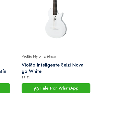
Violão Nylon Elétrico
Violão Nylon Elé
Violão Inteligente Seizi Nova
Violão Mich
tín
go White
Neoedge Fla
Eletroacúst
SEIZI
MICHAEL
Bag
Fale Por WhatsApp
Fale