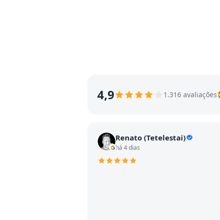
4,9
1.316 avaliações
Renato (Tetelestai)
há 4 dias