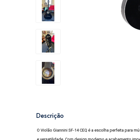
Descrição
O Violão Giannini SF-14 CEQ é a escolha perfeita para 
e versatilidade. Com design moderno e acabamento impec