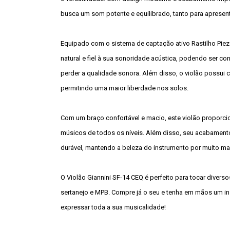
busca um som potente e equilibrado, tanto para apresen
Equipado com o sistema de captação ativo Rastilho Piez
natural e fiel à sua sonoridade acústica, podendo ser 
perder a qualidade sonora. Além disso, o violão possui 
permitindo uma maior liberdade nos solos.
Com um braço confortável e macio, este violão proporcio
músicos de todos os níveis. Além disso, seu acabamento 
durável, mantendo a beleza do instrumento por muito ma
O Violão Giannini SF-14 CEQ é perfeito para tocar diverso
sertanejo e MPB. Compre já o seu e tenha em mãos um ins
expressar toda a sua musicalidade!