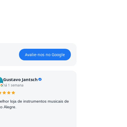
Avalie-nos no Google
Gustavo Jantsch
há 1 semana
elhor loja de instrumentos musicais de
to Alegre.