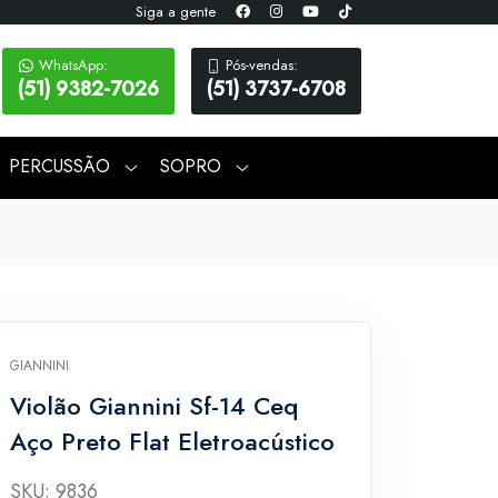
Siga a gente
WhatsApp:
Pós-vendas:
(51) 9382-7026
(51) 3737-6708
PERCUSSÃO
SOPRO
GIANNINI
Violão Giannini Sf-14 Ceq
Aço Preto Flat Eletroacústico
SKU: 9836