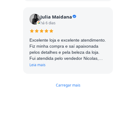
Julia Maidana
há 6 dias
Excelente loja e excelente atendimento.
Fiz minha compra e saí apaixonada
pelos detalhes e pela beleza da loja.
Fui atendida pelo vendedor Nicolas,
muito simpático e atencioso. Com
Leia mais
certeza me influenciou muito a realizar
a compra. Parabéns!
Carregar mais