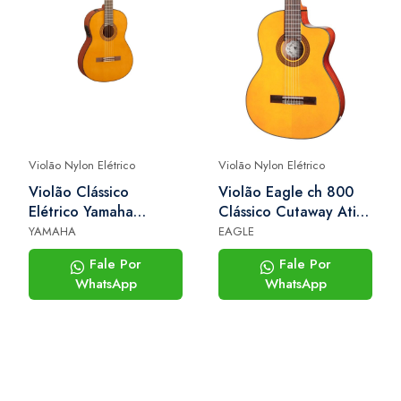
Violão Nylon Elétrico
Violão Nylon Elétrico
Violão Clássico
Violão Eagle ch 800
Elétrico Yamaha
Clássico Cutaway Ativo
Cgx122ms
Nylon Com Bag Deluxe
YAMAHA
EAGLE
Fale Por
Fale Por
WhatsApp
WhatsApp