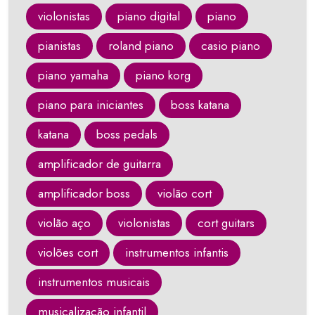
violonistas
piano digital
piano
pianistas
roland piano
casio piano
piano yamaha
piano korg
piano para iniciantes
boss katana
katana
boss pedals
amplificador de guitarra
amplificador boss
violão cort
violão aço
violonistas
cort guitars
violões cort
instrumentos infantis
instrumentos musicais
musicalização infantil