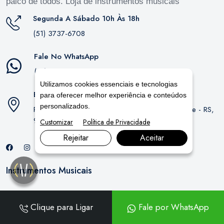
palco de todos. Loja de instrumentos musicais
Segunda A Sábado 10h Às 18h
(51) 3737-6708
Fale No WhatsApp
(51) 9382-7026
Utilizamos cookies essenciais e tecnologias
Endereço
para oferecer melhor experiência e conteúdos
personalizados.
R. Dona Augusta, 70 - Menino Deus, Porto Alegre - RS,
90850-130
Customizar
Política de Privacidade
Rejeitar
Aceitar
Instrumentos Musicais
Baterias
Clique para Ligar
Fale por WhatsApp
Instrumentos de Cordas