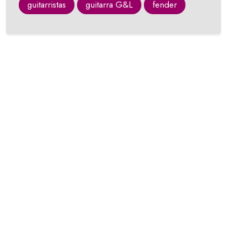
guitarristas
guitarra G&L
fender