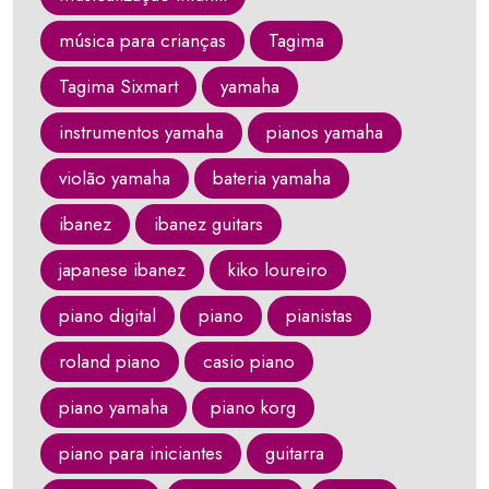
música para crianças
Tagima
Tagima Sixmart
yamaha
instrumentos yamaha
pianos yamaha
violão yamaha
bateria yamaha
ibanez
ibanez guitars
japanese ibanez
kiko loureiro
piano digital
piano
pianistas
roland piano
casio piano
piano yamaha
piano korg
piano para iniciantes
guitarra